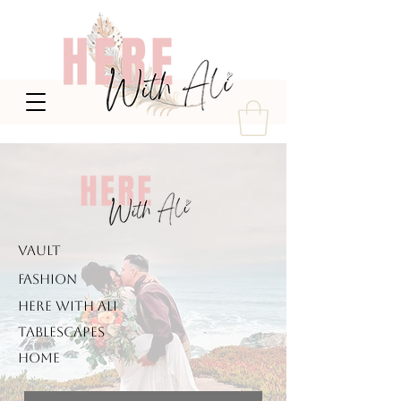
VAULT
FASHION
HERE WITH ALI
TABLESCAPES
HOME