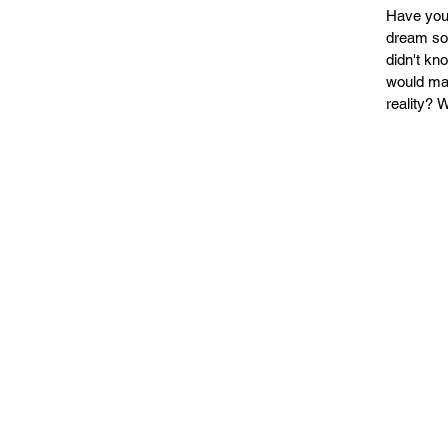
Have you
dream so 
didn't k
would ma
reality? We
came true. 