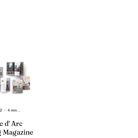
22
4 min de lecture
e d' Arc
g Magazine