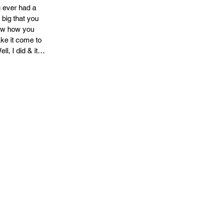
 ever had a
big that you
now how you
ke it come to
ll, I did & it
I'll start by...